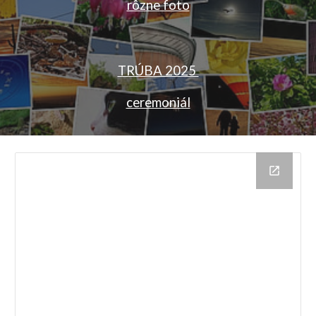
rôzne
foto
TRÚBA 2025
ceremoniál