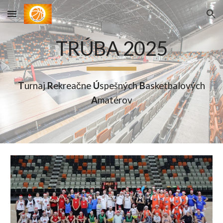
Skip to main content
Skip to navigation
TRÚBA 2025
T
urnaj
R
ekreačne
Ú
spešných
B
asketbalových
A
matérov