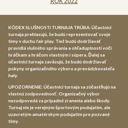
ROK 2022
KÓDEX SLUŠNOSTI TURNAJA TRÚBA: Účastníci
turnaja prehlasujú, že budú reprezentovať svoje
tímy v duchu fair play. Tiež budú dodržiavať
pravidlá slušného správania a ohľaduplnosti voči
hráčkam a hráčom vlastným i súpera. Ďalej sa
účastníci turnaja zaväzujú, že budú dodržiavať
pokyny organizačného výboru a prevádzkovateľa
haly.
UPOZORNENIE:
Účastníci turnaja sa zúčastňujú na
vlastnú zodpovednosť. Organiz
ačný výbor
nezodpoved
á
za prípadné zranenia alebo škody.
Turnaj nie je verejným športovým podujatím, ale
uzavretým amatérskym podujatím pre pozvané
tímy.